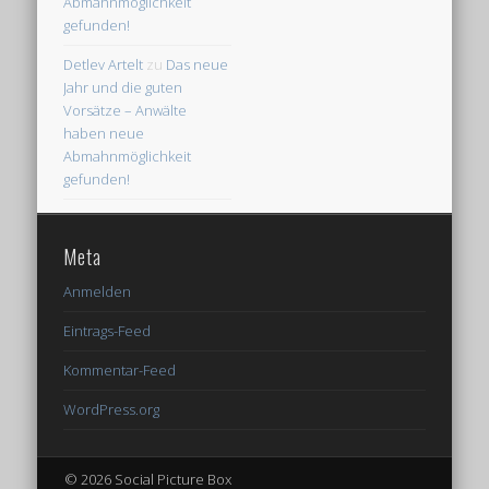
Abmahnmöglichkeit
gefunden!
Detlev Artelt
zu
Das neue
Jahr und die guten
Vorsätze – Anwälte
haben neue
Abmahnmöglichkeit
gefunden!
Meta
Anmelden
Eintrags-Feed
Kommentar-Feed
WordPress.org
© 2026 Social Picture Box