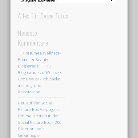
Blogparade zu Wellness
und Beauty – Ich packe
meine grüne
Reisetasche…
Neu auf der Social
Picture Box Fanpage
zu
Minimeilenstein in der
Social Picture Box – 200
Bilder online =
Gewinnspiel
Willkommensgeschenk
für die ersten 200
Facebook-Fans der Social
Picture Box
zu
Grafiken
für Gewinnspiele,
Verlosungen und
Facebook-Apps (nicht
nur) für den
fanpageGENERATOR