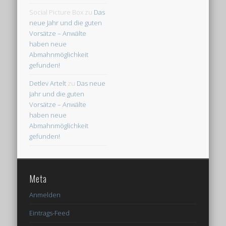
Social Picture Box
zu
Das
neue Jahr und die guten
Vorsätze – Anwälte
haben neue
Abmahnmöglichkeit
gefunden!
Detlev Artelt
zu
Das neue
Jahr und die guten
Vorsätze – Anwälte
haben neue
Abmahnmöglichkeit
gefunden!
Meta
Anmelden
Eintrags-Feed