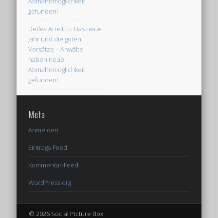
Abmahnmöglichkeit
gefunden!
Detlev Artelt
zu
Das neue
Jahr und die guten
Vorsätze – Anwälte
haben neue
Abmahnmöglichkeit
gefunden!
Meta
Anmelden
Eintrags-Feed
Kommentar-Feed
WordPress.org
© 2026 Social Picture Box