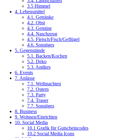
3.4. Landschaften
3.5 Himmel
4. Lebensmittel
4.1. Getränke
4.2. Obst
4.3. Gemüse
4.4. Naschzeug
4.5. Fleisch/Fisch/Geflügel
4.6. Sonstiges
5. Gegenstände
5.1. Backen/Kochen
5.2. Deko
5.3. Antikes
6. Events
7. Anlässe
7.1. Weihnachten
7.2. Ostern
7.3. Party
7.4. Trauer
7.7. Sonstiges
8. Business
9. Wohnen/Einrichten
10. Social Media
10.1 Grafik für Gutscheincodes
10.2 Social Media Icons