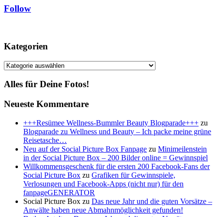
Follow
Kategorien
Kategorien
Alles für Deine Fotos!
Neueste Kommentare
+++Resümee Wellness-Bummler Beauty Blogparade+++
zu
Blogparade zu Wellness und Beauty – Ich packe meine grüne
Reisetasche…
Neu auf der Social Picture Box Fanpage
zu
Minimeilenstein
in der Social Picture Box – 200 Bilder online = Gewinnspiel
Willkommensgeschenk für die ersten 200 Facebook-Fans der
Social Picture Box
zu
Grafiken für Gewinnspiele,
Verlosungen und Facebook-Apps (nicht nur) für den
fanpageGENERATOR
Social Picture Box
zu
Das neue Jahr und die guten Vorsätze –
Anwälte haben neue Abmahnmöglichkeit gefunden!