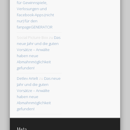
für Gewinnspiele,
Verlosungen und
Facebook-Apps (nicht
nur) für den
fanpageGENERATOR
Social Picture Box
zu
Das
neue Jahr und die guten
Vorsätze – Anwälte
haben neue
Abmahnmöglichkeit
gefunden!
Detlev Artelt
zu
Das neue
Jahr und die guten
Vorsätze – Anwälte
haben neue
Abmahnmöglichkeit
gefunden!
Meta