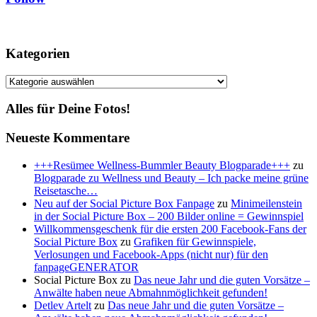
Kategorien
Kategorien
Alles für Deine Fotos!
Neueste Kommentare
+++Resümee Wellness-Bummler Beauty Blogparade+++
zu
Blogparade zu Wellness und Beauty – Ich packe meine grüne
Reisetasche…
Neu auf der Social Picture Box Fanpage
zu
Minimeilenstein
in der Social Picture Box – 200 Bilder online = Gewinnspiel
Willkommensgeschenk für die ersten 200 Facebook-Fans der
Social Picture Box
zu
Grafiken für Gewinnspiele,
Verlosungen und Facebook-Apps (nicht nur) für den
fanpageGENERATOR
Social Picture Box
zu
Das neue Jahr und die guten Vorsätze –
Anwälte haben neue Abmahnmöglichkeit gefunden!
Detlev Artelt
zu
Das neue Jahr und die guten Vorsätze –