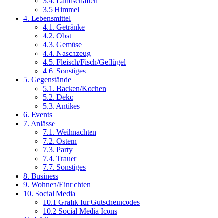
3.4. Landschaften
3.5 Himmel
4. Lebensmittel
4.1. Getränke
4.2. Obst
4.3. Gemüse
4.4. Naschzeug
4.5. Fleisch/Fisch/Geflügel
4.6. Sonstiges
5. Gegenstände
5.1. Backen/Kochen
5.2. Deko
5.3. Antikes
6. Events
7. Anlässe
7.1. Weihnachten
7.2. Ostern
7.3. Party
7.4. Trauer
7.7. Sonstiges
8. Business
9. Wohnen/Einrichten
10. Social Media
10.1 Grafik für Gutscheincodes
10.2 Social Media Icons