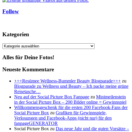
Follow
Kategorien
Kategorien
Alles für Deine Fotos!
Neueste Kommentare
+++Resümee Wellness-Bummler Beauty Blogparade+++
zu
Blogparade zu Wellness und Beauty – Ich packe meine grüne
Reisetasche…
Neu auf der Social Picture Box Fanpage
zu
Minimeilenstein
in der Social Picture Box – 200 Bilder online = Gewinnspiel
Willkommensgeschenk für die ersten 200 Facebook-Fans der
Social Picture Box
zu
Grafiken für Gewinnspiele,
Verlosungen und Facebook-Apps (nicht nur) für den
fanpageGENERATOR
Social Picture Box
zu
Das neue Jahr und die guten Vorsätze –