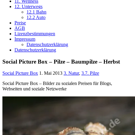
11. Wellness
12. Unterwegs
12.1 Bahn
12.2 Auto
Preise
AGB
Lizenzbestimmungen
Impressum
Datenschutzerklärung
Datenschutzerklärung
Social Picture Box – Pilze – Baumpilze – Herbst
Social Picture Box
1. Mai 2013
3. Natur
,
3.7. Pilze
Social Picture Box – Bilder zu sozialen Preisen für Blogs,
Webseiten und soziale Netzwerke