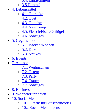
3.4. Landschaften
3.5 Himmel
4. Lebensmittel
4.1. Getränke
4.2. Obst
4.3. Gemüse
4.4. Naschzeug
4.5. Fleisch/Fisch/Geflügel
4.6. Sonstiges
5. Gegenstände
5.1. Backen/Kochen
5.2. Deko
5.3. Antikes
6. Events
7. Anlässe
7.1. Weihnachten
7.2. Ostern
7.3. Party
7.4. Trauer
7.7. Sonstiges
8. Business
9. Wohnen/Einrichten
10. Social Media
10.1 Grafik für Gutscheincodes
10.2 Social Media Icons