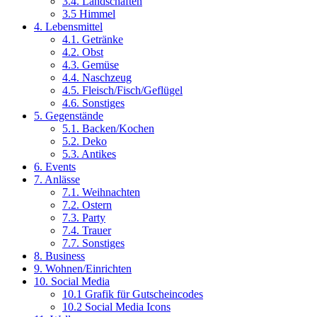
3.4. Landschaften
3.5 Himmel
4. Lebensmittel
4.1. Getränke
4.2. Obst
4.3. Gemüse
4.4. Naschzeug
4.5. Fleisch/Fisch/Geflügel
4.6. Sonstiges
5. Gegenstände
5.1. Backen/Kochen
5.2. Deko
5.3. Antikes
6. Events
7. Anlässe
7.1. Weihnachten
7.2. Ostern
7.3. Party
7.4. Trauer
7.7. Sonstiges
8. Business
9. Wohnen/Einrichten
10. Social Media
10.1 Grafik für Gutscheincodes
10.2 Social Media Icons