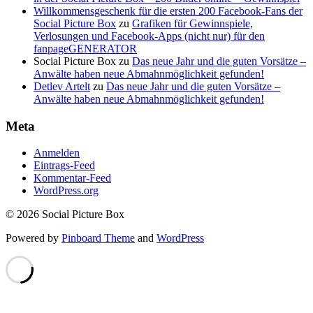
Willkommensgeschenk für die ersten 200 Facebook-Fans der
Social Picture Box
zu
Grafiken für Gewinnspiele,
Verlosungen und Facebook-Apps (nicht nur) für den
fanpageGENERATOR
Social Picture Box
zu
Das neue Jahr und die guten Vorsätze –
Anwälte haben neue Abmahnmöglichkeit gefunden!
Detlev Artelt
zu
Das neue Jahr und die guten Vorsätze –
Anwälte haben neue Abmahnmöglichkeit gefunden!
Meta
Anmelden
Eintrags-Feed
Kommentar-Feed
WordPress.org
© 2026 Social Picture Box
Powered by
Pinboard Theme
and
WordPress