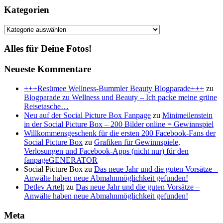
Kategorien
Kategorien
Alles für Deine Fotos!
Neueste Kommentare
+++Resümee Wellness-Bummler Beauty Blogparade+++
zu
Blogparade zu Wellness und Beauty – Ich packe meine grüne
Reisetasche…
Neu auf der Social Picture Box Fanpage
zu
Minimeilenstein
in der Social Picture Box – 200 Bilder online = Gewinnspiel
Willkommensgeschenk für die ersten 200 Facebook-Fans der
Social Picture Box
zu
Grafiken für Gewinnspiele,
Verlosungen und Facebook-Apps (nicht nur) für den
fanpageGENERATOR
Social Picture Box
zu
Das neue Jahr und die guten Vorsätze –
Anwälte haben neue Abmahnmöglichkeit gefunden!
Detlev Artelt
zu
Das neue Jahr und die guten Vorsätze –
Anwälte haben neue Abmahnmöglichkeit gefunden!
Meta