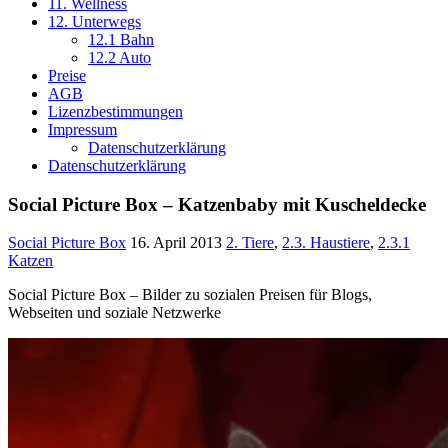
11. Wellness
12. Unterwegs
12.1 Bahn
12.2 Auto
Preise
AGB
Lizenzbestimmungen
Impressum
Datenschutzerklärung
Datenschutzerklärung
Social Picture Box – Katzenbaby mit Kuscheldecke
Social Picture Box
16. April 2013
2. Tiere
,
2.3. Haustiere
,
2.3.1
Katzen
Social Picture Box – Bilder zu sozialen Preisen für Blogs,
Webseiten und soziale Netzwerke