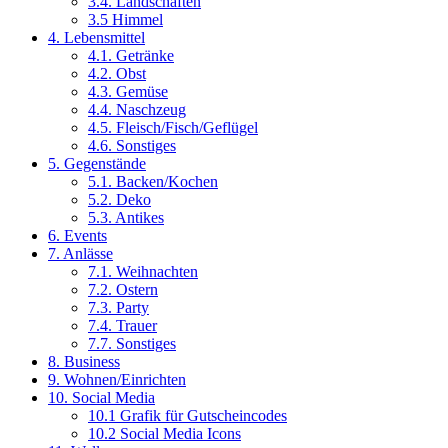
3.4. Landschaften
3.5 Himmel
4. Lebensmittel
4.1. Getränke
4.2. Obst
4.3. Gemüse
4.4. Naschzeug
4.5. Fleisch/Fisch/Geflügel
4.6. Sonstiges
5. Gegenstände
5.1. Backen/Kochen
5.2. Deko
5.3. Antikes
6. Events
7. Anlässe
7.1. Weihnachten
7.2. Ostern
7.3. Party
7.4. Trauer
7.7. Sonstiges
8. Business
9. Wohnen/Einrichten
10. Social Media
10.1 Grafik für Gutscheincodes
10.2 Social Media Icons