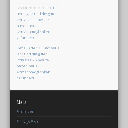
Social Picture Box
zu
Das
neue Jahr und die guten
Vorsätze – Anwälte
haben neue
Abmahnmöglichkeit
gefunden!
Detlev Artelt
zu
Das neue
Jahr und die guten
Vorsätze – Anwälte
haben neue
Abmahnmöglichkeit
gefunden!
Meta
Anmelden
Eintrags-Feed