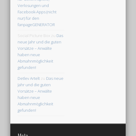
Verlosungen und
Facebook-Apps (nicht
nur) für den
fanpageGENERATOR
Social Picture Box
zu
Das
neue Jahr und die guten
Vorsätze – Anwälte
haben neue
Abmahnmöglichkeit
gefunden!
Detlev Artelt
zu
Das neue
Jahr und die guten
Vorsätze – Anwälte
haben neue
Abmahnmöglichkeit
gefunden!
Meta