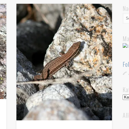
Na
Ma
Fo
Ka
Kat
Al