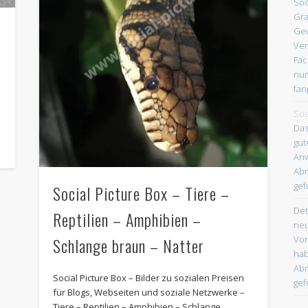
Soc
Gra
Gew
Ver
Fac
nur
fa
Soc
Das
gut
Anw
Abm
gef
Social Picture Box – Tiere –
Det
Reptilien – Amphibien –
neu
Schlange braun – Natter
Vor
ha
Abm
Social Picture Box – Bilder zu sozialen Preisen
gef
für Blogs, Webseiten und soziale Netzwerke –
Tiere – Reptilien – Amphibien – Schlange …