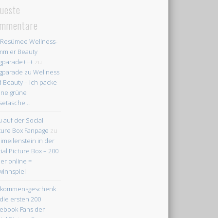
ueste
mmentare
Resümee Wellness-
mler Beauty
gparade+++
zu
gparade zu Wellness
 Beauty – Ich packe
ne grüne
setasche…
 auf der Social
ture Box Fanpage
zu
imeilenstein in der
ial Picture Box – 200
der online =
innspiel
llkommensgeschenk
 die ersten 200
ebook-Fans der