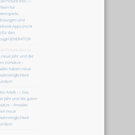
ial Picture Box
zu
fiken für
innspiele,
losungen und
ebook-Apps (nicht
) für den
npageGENERATOR
ial Picture Box
zu
 neue Jahr und die
en Vorsätze –
älte haben neue
ahnmöglichkeit
unden!
lev Artelt
zu
Das
e Jahr und die guten
sätze – Anwälte
ben neue
ahnmöglichkeit
unden!