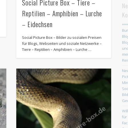
Social Picture Box – Tiere –
Ne
Reptilien – Amphibien – Lurche
Ko
– Eidechsen
+++
Bum
Blo
Social Picture Box – Bilder zu sozialen Preisen
Blo
für Blogs, Webseiten und soziale Netzwerke –
und
Tiere – Reptilien – Amphibien – Lurche …
mei
Rei
Neu
Pic
Min
Soc
Bil
Gew
Wi
für
Fac