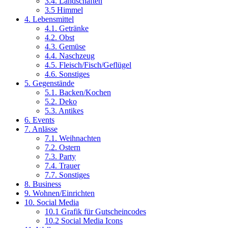
3.4. Landschaften
3.5 Himmel
4. Lebensmittel
4.1. Getränke
4.2. Obst
4.3. Gemüse
4.4. Naschzeug
4.5. Fleisch/Fisch/Geflügel
4.6. Sonstiges
5. Gegenstände
5.1. Backen/Kochen
5.2. Deko
5.3. Antikes
6. Events
7. Anlässe
7.1. Weihnachten
7.2. Ostern
7.3. Party
7.4. Trauer
7.7. Sonstiges
8. Business
9. Wohnen/Einrichten
10. Social Media
10.1 Grafik für Gutscheincodes
10.2 Social Media Icons