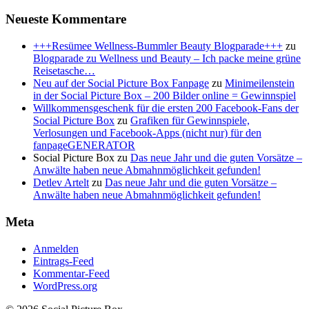
Neueste Kommentare
+++Resümee Wellness-Bummler Beauty Blogparade+++
zu
Blogparade zu Wellness und Beauty – Ich packe meine grüne
Reisetasche…
Neu auf der Social Picture Box Fanpage
zu
Minimeilenstein
in der Social Picture Box – 200 Bilder online = Gewinnspiel
Willkommensgeschenk für die ersten 200 Facebook-Fans der
Social Picture Box
zu
Grafiken für Gewinnspiele,
Verlosungen und Facebook-Apps (nicht nur) für den
fanpageGENERATOR
Social Picture Box
zu
Das neue Jahr und die guten Vorsätze –
Anwälte haben neue Abmahnmöglichkeit gefunden!
Detlev Artelt
zu
Das neue Jahr und die guten Vorsätze –
Anwälte haben neue Abmahnmöglichkeit gefunden!
Meta
Anmelden
Eintrags-Feed
Kommentar-Feed
WordPress.org