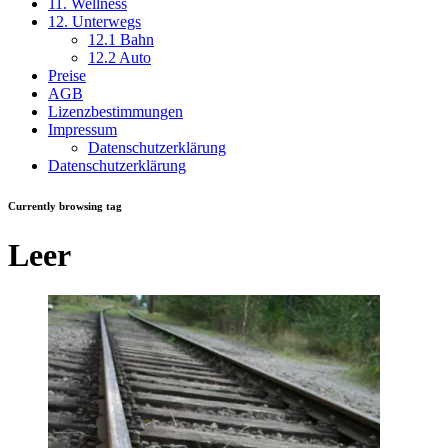
11. Wellness
12. Unterwegs
12.1 Bahn
12.2 Auto
Preise
AGB
Lizenzbestimmungen
Impressum
Datenschutzerklärung
Datenschutzerklärung
Currently browsing tag
Leer