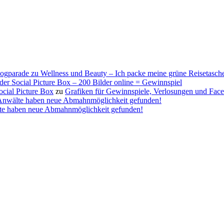
ogparade zu Wellness und Beauty – Ich packe meine grüne Reisetasc
 der Social Picture Box – 200 Bilder online = Gewinnspiel
cial Picture Box
zu
Grafiken für Gewinnspiele, Verlosungen und F
– Anwälte haben neue Abmahnmöglichkeit gefunden!
lte haben neue Abmahnmöglichkeit gefunden!