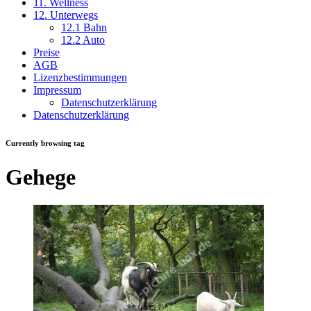
11. Wellness
12. Unterwegs
12.1 Bahn
12.2 Auto
Preise
AGB
Lizenzbestimmungen
Impressum
Datenschutzerklärung
Datenschutzerklärung
Currently browsing tag
Gehege