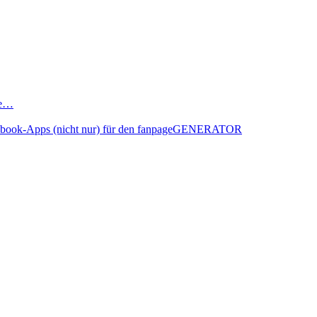
he…
acebook-Apps (nicht nur) für den fanpageGENERATOR