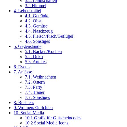
3.4. Landschaften
3.5 Himmel
4. Lebensmittel
4.1. Getränke
4.2. Obst
4.3. Gemüse
4.4. Naschzeug
4.5. Fleisch/Fisch/Geflügel
4.6. Sonstiges
5. Gegenstände
5.1. Backen/Kochen
5.2. Deko
5.3. Antikes
6. Events
7. Anlässe
7.1. Weihnachten
7.2. Ostern
7.3. Party
7.4. Trauer
7.7. Sonstiges
8. Business
9. Wohnen/Einrichten
10. Social Media
10.1 Grafik für Gutscheincodes
10.2 Social Media Icons