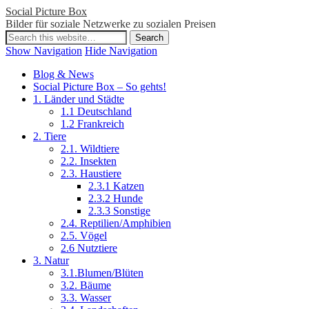
Social Picture Box
Bilder für soziale Netzwerke zu sozialen Preisen
Show Navigation
Hide Navigation
Blog & News
Social Picture Box – So gehts!
1. Länder und Städte
1.1 Deutschland
1.2 Frankreich
2. Tiere
2.1. Wildtiere
2.2. Insekten
2.3. Haustiere
2.3.1 Katzen
2.3.2 Hunde
2.3.3 Sonstige
2.4. Reptilien/Amphibien
2.5. Vögel
2.6 Nutztiere
3. Natur
3.1.Blumen/Blüten
3.2. Bäume
3.3. Wasser