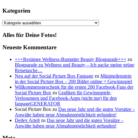
Kategorien
Kategorien
Alles für Deine Fotos!
Neueste Kommentare
+++Resümee Wellness-Bummler Beauty Blogparade+++
zu
Blogparade zu Wellness und Beauty – Ich packe meine grüne
Reisetasche…
Neu auf der Social Picture Box Fanpage
zu
Minimeilenstein
in der Social Picture Box – 200 Bilder online = Gewinnspiel
Willkommensgeschenk für die ersten 200 Facebook-Fans der
Social Picture Box
zu
Grafiken für Gewinnspiele,
Verlosungen und Facebook-Apps (nicht nur) für den
fanpageGENERATOR
Social Picture Box
zu
Das neue Jahr und die guten Vorsätze –
Anwälte haben neue Abmahnmöglichkeit gefunden!
Detlev Artelt
zu
Das neue Jahr und die guten Vorsätze –
Anwälte haben neue Abmahnmöglichkeit gefunden!
Meta