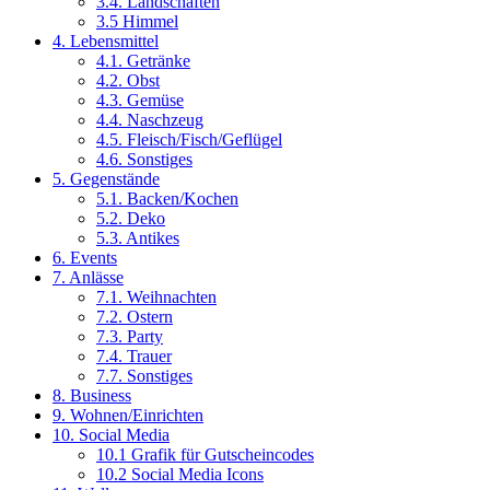
3.4. Landschaften
3.5 Himmel
4. Lebensmittel
4.1. Getränke
4.2. Obst
4.3. Gemüse
4.4. Naschzeug
4.5. Fleisch/Fisch/Geflügel
4.6. Sonstiges
5. Gegenstände
5.1. Backen/Kochen
5.2. Deko
5.3. Antikes
6. Events
7. Anlässe
7.1. Weihnachten
7.2. Ostern
7.3. Party
7.4. Trauer
7.7. Sonstiges
8. Business
9. Wohnen/Einrichten
10. Social Media
10.1 Grafik für Gutscheincodes
10.2 Social Media Icons