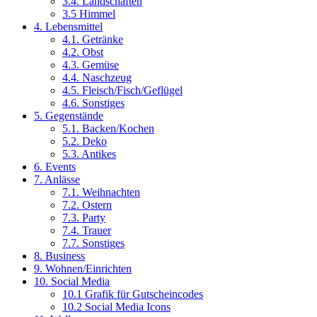
3.4. Landschaften
3.5 Himmel
4. Lebensmittel
4.1. Getränke
4.2. Obst
4.3. Gemüse
4.4. Naschzeug
4.5. Fleisch/Fisch/Geflügel
4.6. Sonstiges
5. Gegenstände
5.1. Backen/Kochen
5.2. Deko
5.3. Antikes
6. Events
7. Anlässe
7.1. Weihnachten
7.2. Ostern
7.3. Party
7.4. Trauer
7.7. Sonstiges
8. Business
9. Wohnen/Einrichten
10. Social Media
10.1 Grafik für Gutscheincodes
10.2 Social Media Icons