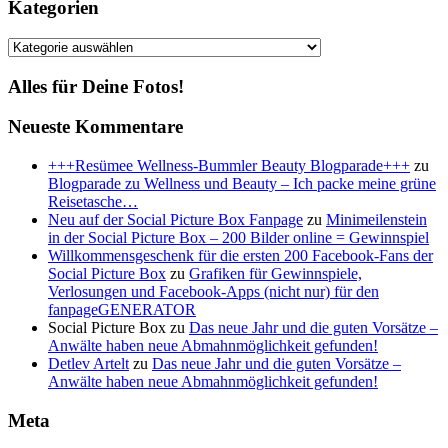
Kategorien
Kategorien
Alles für Deine Fotos!
Neueste Kommentare
+++Resümee Wellness-Bummler Beauty Blogparade+++
zu
Blogparade zu Wellness und Beauty – Ich packe meine grüne
Reisetasche…
Neu auf der Social Picture Box Fanpage
zu
Minimeilenstein
in der Social Picture Box – 200 Bilder online = Gewinnspiel
Willkommensgeschenk für die ersten 200 Facebook-Fans der
Social Picture Box
zu
Grafiken für Gewinnspiele,
Verlosungen und Facebook-Apps (nicht nur) für den
fanpageGENERATOR
Social Picture Box
zu
Das neue Jahr und die guten Vorsätze –
Anwälte haben neue Abmahnmöglichkeit gefunden!
Detlev Artelt
zu
Das neue Jahr und die guten Vorsätze –
Anwälte haben neue Abmahnmöglichkeit gefunden!
Meta