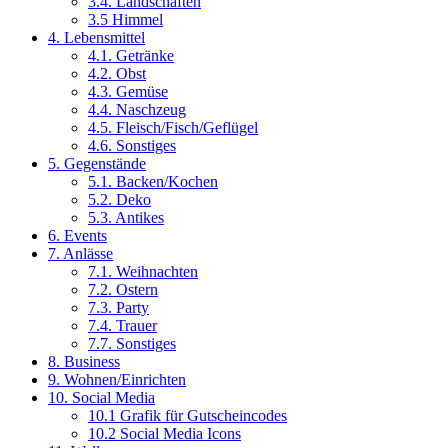
3.4. Landschaften
3.5 Himmel
4. Lebensmittel
4.1. Getränke
4.2. Obst
4.3. Gemüse
4.4. Naschzeug
4.5. Fleisch/Fisch/Geflügel
4.6. Sonstiges
5. Gegenstände
5.1. Backen/Kochen
5.2. Deko
5.3. Antikes
6. Events
7. Anlässe
7.1. Weihnachten
7.2. Ostern
7.3. Party
7.4. Trauer
7.7. Sonstiges
8. Business
9. Wohnen/Einrichten
10. Social Media
10.1 Grafik für Gutscheincodes
10.2 Social Media Icons