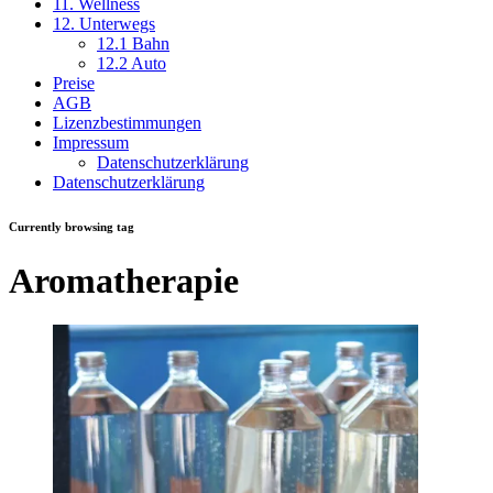
11. Wellness
12. Unterwegs
12.1 Bahn
12.2 Auto
Preise
AGB
Lizenzbestimmungen
Impressum
Datenschutzerklärung
Datenschutzerklärung
Currently browsing tag
Aromatherapie