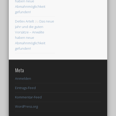
haben neue
Abmahnmöglichkeit
gefunden!
Detlev Artelt
zu
Das neue
Jahr und die guten
Vorsätze – Anwälte
haben neue
Abmahnmöglichkeit
gefunden!
Meta
Anmelden
Eintrags-Feed
Kommentar-Feed
WordPress.org