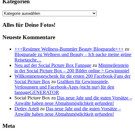
Kategorien
Kategorien
Alles für Deine Fotos!
Neueste Kommentare
+++Resümee Wellness-Bummler Beauty Blogparade+++
zu
Blogparade zu Wellness und Beauty – Ich packe meine grüne
Reisetasche…
Neu auf der Social Picture Box Fanpage
zu
Minimeilenstein
in der Social Picture Box – 200 Bilder online = Gewinnspiel
Willkommensgeschenk für die ersten 200 Facebook-Fans der
Social Picture Box
zu
Grafiken für Gewinnspiele,
Verlosungen und Facebook-Apps (nicht nur) für den
fanpageGENERATOR
Social Picture Box
zu
Das neue Jahr und die guten Vorsätze –
Anwälte haben neue Abmahnmöglichkeit gefunden!
Detlev Artelt
zu
Das neue Jahr und die guten Vorsätze –
Anwälte haben neue Abmahnmöglichkeit gefunden!
Meta