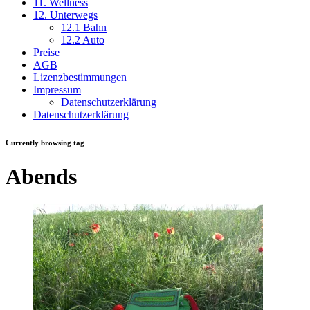
11. Wellness
12. Unterwegs
12.1 Bahn
12.2 Auto
Preise
AGB
Lizenzbestimmungen
Impressum
Datenschutzerklärung
Datenschutzerklärung
Currently browsing tag
Abends