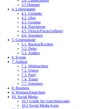
3.4. Landschaften
3.5 Himmel
4. Lebensmittel
4.1. Getränke
4.2. Obst
4.3. Gemüse
4.4. Naschzeug
4.5. Fleisch/Fisch/Geflügel
4.6. Sonstiges
5. Gegenstände
5.1. Backen/Kochen
5.2. Deko
5.3. Antikes
6. Events
7. Anlässe
7.1. Weihnachten
7.2. Ostern
7.3. Party
7.4. Trauer
7.7. Sonstiges
8. Business
9. Wohnen/Einrichten
10. Social Media
10.1 Grafik für Gutscheincodes
10.2 Social Media Icons