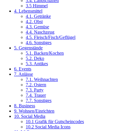
3.4. Landschaften
3.5 Himmel
4. Lebensmittel
4.1. Getränke
4.2. Obst
4.3. Gemüse
4.4. Naschzeug
4.5. Fleisch/Fisch/Geflügel
4.6. Sonstiges
5. Gegenstände
5.1. Backen/Kochen
5.2. Deko
5.3. Antikes
6. Events
7. Anlässe
7.1. Weihnachten
7.2. Ostern
7.3. Party
7.4. Trauer
7.7. Sonstiges
8. Business
9. Wohnen/Einrichten
10. Social Media
10.1 Grafik für Gutscheincodes
10.2 Social Media Icons